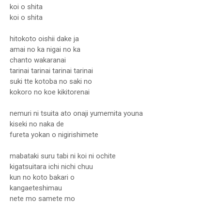
koi o shita
koi o shita
hitokoto oishii dake ja
amai no ka nigai no ka
chanto wakaranai
tarinai tarinai tarinai tarinai
suki tte kotoba no saki no
kokoro no koe kikitorenai
nemuri ni tsuita ato onaji yumemita youna
kiseki no naka de
fureta yokan o nigirishimete
mabataki suru tabi ni koi ni ochite
kigatsuitara ichi nichi chuu
kun no koto bakari o
kangaeteshimau
nete mo samete mo