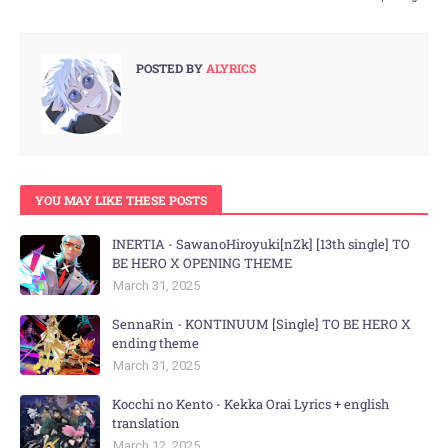
POSTED BY
ALYRICS
YOU MAY LIKE THESE POSTS
INERTIA - SawanoHiroyuki[nZk] [13th single] TO
BE HERO X OPENING THEME
March 31, 2025
SennaRin - KONTINUUM [Single] TO BE HERO X
ending theme
March 31, 2025
Kocchi no Kento - Kekka Orai Lyrics + english
translation
March 12, 2025