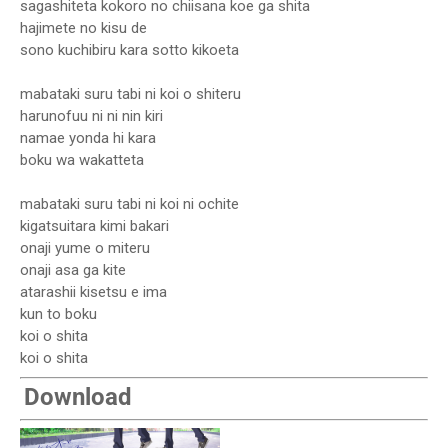
sagashiteta kokoro no chiisana koe ga shita
hajimete no kisu de
sono kuchibiru kara sotto kikoeta
mabataki suru tabi ni koi o shiteru
harunofuu ni ni nin kiri
namae yonda hi kara
boku wa wakatteta
mabataki suru tabi ni koi ni ochite
kigatsuitara kimi bakari
onaji yume o miteru
onaji asa ga kite
atarashii kisetsu e ima
kun to boku
koi o shita
koi o shita
Download