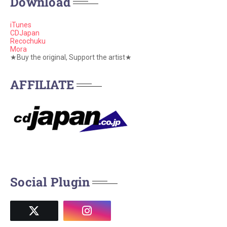
Download
iTunes
CDJapan
Recochuku
Mora
★Buy the original, Support the artist★
AFFILIATE
Social Plugin