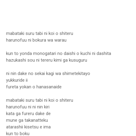
mabataki suru tabi ni koi o shiteru
harunofuu ni bokura wa warau
kun to yonda monogatari no daishi o kuchi ni dashita
hazukashi sou ni tereru kimi ga kusuguru
ni nin dake no sekai kagi wa shimetekitayo
yukkuride ii
fureta yokan o hanasanaide
mabataki suru tabi ni koi o shiteru
harunofuu ni ni nin kiri
kata ga fureru dake de
mune ga takanatteku
atarashii kisetsu e ima
kun to boku