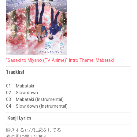
"Sasaki to Miyano (TV Anime)" Intro Theme: Mabataki
Tracklist
01
Mabataki
02
Slow down
03
Mabataki (Instrumental)
04
Slow down (Instrumental)
Kanji Lyrics
瞬きするたびに恋をしてる
春の風に僕らは笑う