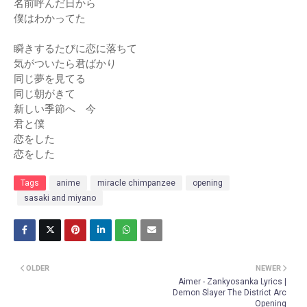
名前呼んだ日から
僕はわかってた
瞬きするたびに恋に落ちて
気がついたら君ばかり
同じ夢を見てる
同じ朝がきて
新しい季節へ 今
君と僕
恋をした
恋をした
Tags
anime
miracle chimpanzee
opening
sasaki and miyano
OLDER
NEWER
Aimer - Zankyosanka Lyrics |
Demon Slayer The District Arc
Opening