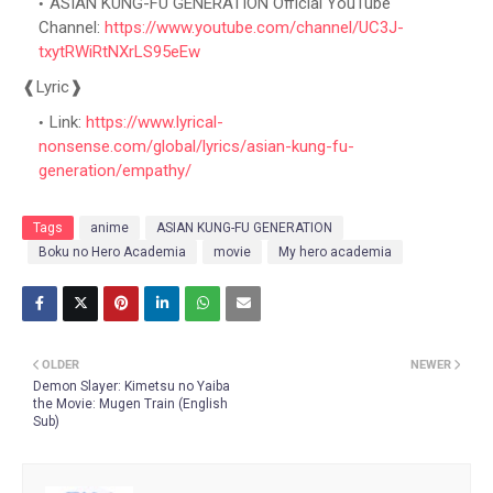
ASIAN KUNG-FU GENERATION Official YouTube
Channel:
https://www.youtube.com/channel/UC3J-
txytRWiRtNXrLS95eEw
❰Lyric❱
Link:
https://www.lyrical-
nonsense.com/global/lyrics/asian-kung-fu-
generation/empathy/
Tags
anime
ASIAN KUNG-FU GENERATION
Boku no Hero Academia
movie
My hero academia
OLDER
NEWER
Demon Slayer: Kimetsu no Yaiba
the Movie: Mugen Train (English
Sub)