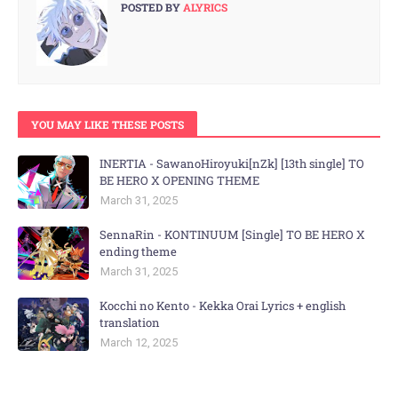
POSTED BY
ALYRICS
YOU MAY LIKE THESE POSTS
INERTIA - SawanoHiroyuki[nZk] [13th single] TO
BE HERO X OPENING THEME
March 31, 2025
SennaRin - KONTINUUM [Single] TO BE HERO X
ending theme
March 31, 2025
Kocchi no Kento - Kekka Orai Lyrics + english
translation
March 12, 2025