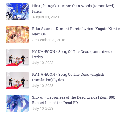
Hitsujibungaku - more than words (romanized)
lyrics
August 31, 2023
Riko Azuna - Kimi ni Furete Lyrics | Yagate Kimi ni
Naru OP
September 20, 2018
KANA-BOON - Song Of The Dead (romanized)
Lyrics
July 10, 2023
KANA-BOON - Song Of The Dead (english
translation) Lyrics
July 10, 2023
Shiyui - Happiness of the Dead Lyrics | Zom 100:
Bucket List of the Dead ED
July 10, 2023