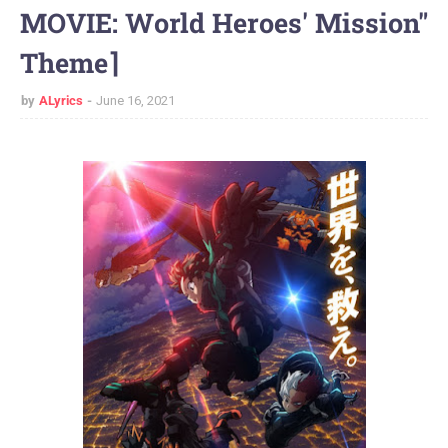
MOVIE: World Heroes' Mission"
Theme⌉
by
ALyrics
June 16, 2021