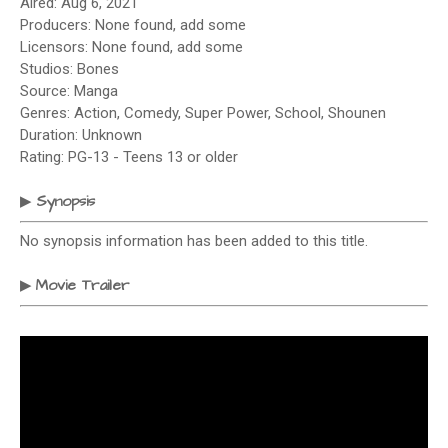
Aired: Aug 6, 2021
Producers: None found, add some
Licensors: None found, add some
Studios: Bones
Source: Manga
Genres: Action, Comedy, Super Power, School, Shounen
Duration: Unknown
Rating: PG-13 - Teens 13 or older
Synopsis
▶
No synopsis information has been added to this title.
Movie Trailer
▶