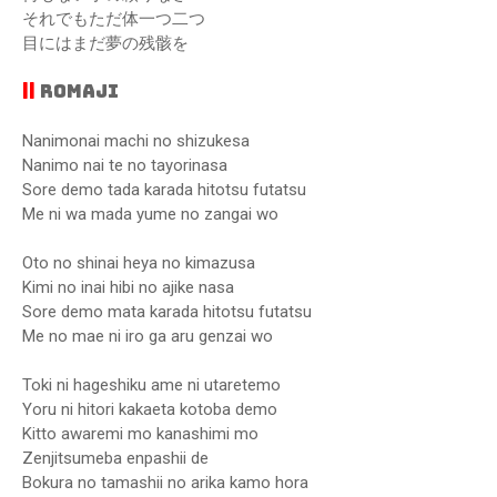
それでもただ体一つ二つ
目にはまだ夢の残骸を
||
ROMAJI
Nanimonai machi no shizukesa
Nanimo nai te no tayorinasa
Sore demo tada karada hitotsu futatsu
Me ni wa mada yume no zangai wo
Oto no shinai heya no kimazusa
Kimi no inai hibi no ajike nasa
Sore demo mata karada hitotsu futatsu
Me no mae ni iro ga aru genzai wo
Toki ni hageshiku ame ni utaretemo
Yoru ni hitori kakaeta kotoba demo
Kitto awaremi mo kanashimi mo
Zenjitsumeba enpashii de
Bokura no tamashii no arika kamo hora