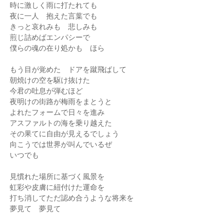
時に激しく雨に打たれても
夜に一人 抱えた言葉でも
きっと哀れみも 悲しみも
煎じ詰めばエンパシーで
僕らの魂の在り処かも ほら
もう目が覚めた ドアを蹴飛ばして
朝焼けの空を駆け抜けた
今君の吐息が弾むほど
夜明けの街路が梅雨をまとうと
よれたフォームで日々を進み
アスファルトの海を乗り越えた
その果てに自由が見えるでしょう
向こうでは世界が叫んでいるぜ
いつでも
見慣れた場所に基づく風景を
虹彩や皮膚に紐付けた運命を
打ち消してただ認め合うような将来を
夢見て 夢見て