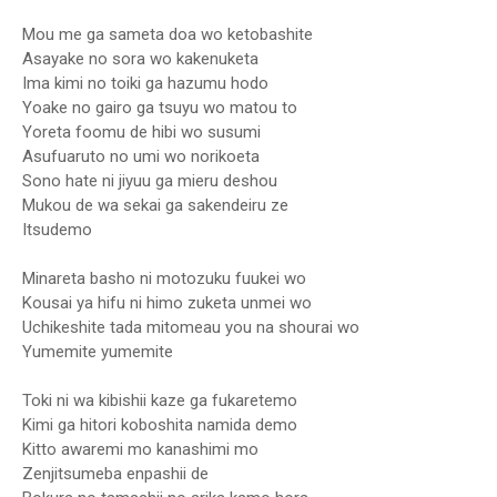
Mou me ga sameta doa wo ketobashite
Asayake no sora wo kakenuketa
Ima kimi no toiki ga hazumu hodo
Yoake no gairo ga tsuyu wo matou to
Yoreta foomu de hibi wo susumi
Asufuaruto no umi wo norikoeta
Sono hate ni jiyuu ga mieru deshou
Mukou de wa sekai ga sakendeiru ze
Itsudemo
Minareta basho ni motozuku fuukei wo
Kousai ya hifu ni himo zuketa unmei wo
Uchikeshite tada mitomeau you na shourai wo
Yumemite yumemite
Toki ni wa kibishii kaze ga fukaretemo
Kimi ga hitori koboshita namida demo
Kitto awaremi mo kanashimi mo
Zenjitsumeba enpashii de