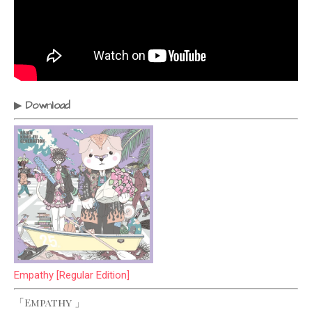
Download
▶
Empathy [Regular Edition]
Empathy
「
」