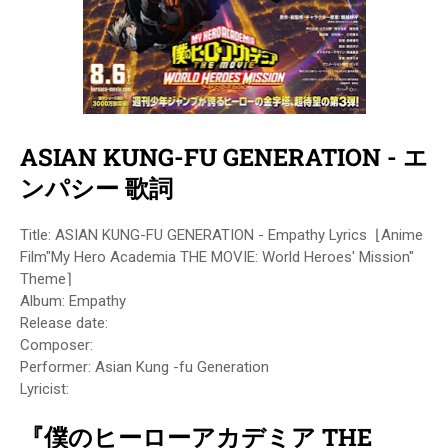
ASIAN KUNG-FU GENERATION - エ
ンパシー 歌詞
Title: ASIAN KUNG-FU GENERATION - Empathy Lyrics ⌊Anime
Film"My Hero Academia THE MOVIE: World Heroes' Mission"
Theme⌉
Album: Empathy
Release date:
Composer:
Performer: Asian Kung -fu Generation
Lyricist:
『僕のヒーローアカデミア THE