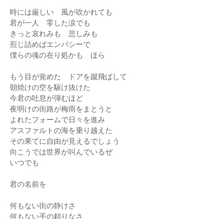
時には厳しい 風が吹かれても
君が一人 零した涙でも
きっと哀れみも 悲しみも
煎じ詰めばエンパシーで
僕らの魂の在り処かも ほら
もう目が覚めた ドアを蹴飛ばして
朝焼けの空を駆け抜けた
今君の吐息が弾むほど
夜明けの街路が梅雨をまとうと
よれたフォームで日々を進み
アスファルトの海を乗り越えた
その果てに自由が見えるでしょう
向こうでは世界が叫んでいるぜ
いつでも
君の名前を
何もない街の静けさ
何もない手の頼りなさ