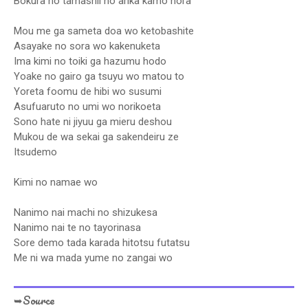
Bokura no tamashii no arika kamo hora
Mou me ga sameta doa wo ketobashite
Asayake no sora wo kakenuketa
Ima kimi no toiki ga hazumu hodo
Yoake no gairo ga tsuyu wo matou to
Yoreta foomu de hibi wo susumi
Asufuaruto no umi wo norikoeta
Sono hate ni jiyuu ga mieru deshou
Mukou de wa sekai ga sakendeiru ze
Itsudemo
Kimi no namae wo
Nanimo nai machi no shizukesa
Nanimo nai te no tayorinasa
Sore demo tada karada hitotsu futatsu
Me ni wa mada yume no zangai wo
➥Source